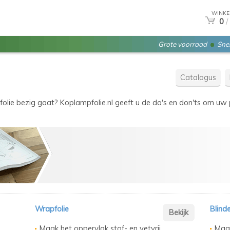
WINKE
0
/
Grote voorraad
Snel
Catalogus
folie bezig gaat? Koplampfolie.nl geeft u de do's en don'ts om uw p
Wrapfolie
Blinde
Maak het oppervlak stof- en vetvrij.
Maak 