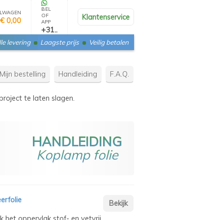
BEL
LWAGEN
OF
Klantenservice
€ 0,00
APP
+31..
le levering
Laagste prijs
Veilig betalen
Mijn bestelling
Handleiding
F.A.Q.
roject te laten slagen.
HANDLEIDING
Koplamp folie
erfolie
het oppervlak stof- en vetvrij.