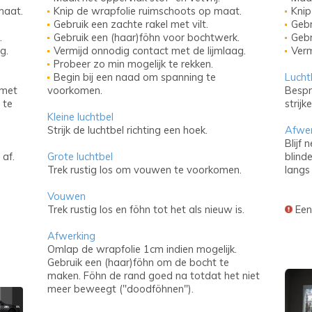
maat.
Knip de wrapfolie ruimschoots op maat.
Knip
Gebruik een zachte rakel met vilt.
Gebru
.
Gebruik een (haar)föhn voor bochtwerk.
Gebr
g.
Vermijd onnodig contact met de lijmlaag.
Verm
Probeer zo min mogelijk te rekken.
Begin bij een naad om spanning te
Lucht
 met
voorkomen.
Bespr
 te
strijke
Kleine luchtbel
Strijk de luchtbel richting een hoek.
Afwer
Blijf 
 af.
Grote luchtbel
blinde
Trek rustig los om vouwen te voorkomen.
langs
Vouwen
Trek rustig los en föhn tot het als nieuw is.
Een 
Afwerking
Omlap de wrapfolie 1cm indien mogelijk.
Gebruik een (haar)föhn om de bocht te
maken. Föhn de rand goed na totdat het niet
meer beweegt ("doodföhnen").