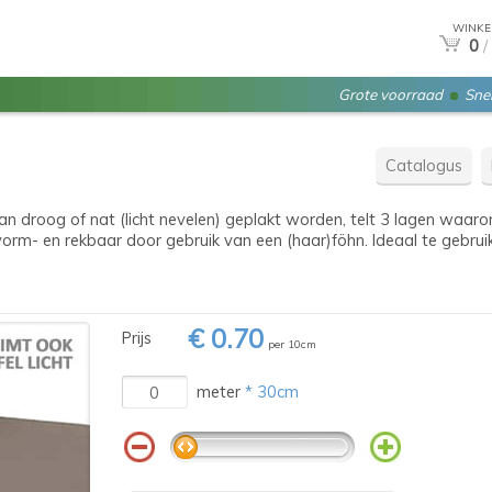
WINKE
0
/
Grote voorraad
Snel
Catalogus
kan droog of nat (licht nevelen) geplakt worden, telt 3 lagen waa
vorm- en rekbaar door gebruik van een (haar)föhn. Ideaal te gebr
€ 0.70
Prijs
per 10cm
meter
* 30cm