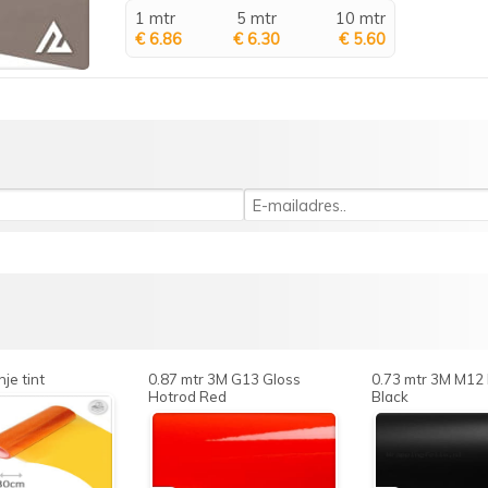
1 mtr
5 mtr
10 mtr
€ 6.86
€ 6.30
€ 5.60
je tint
0.87 mtr 3M G13 Gloss
0.73 mtr 3M M12
Hotrod Red
Black