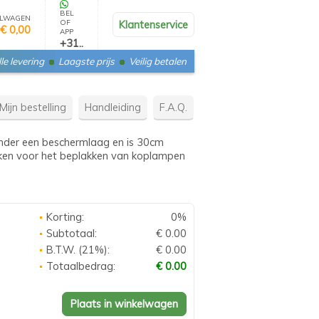
BEL
LWAGEN
OF
Klantenservice
€ 0,00
APP
+31..
le levering
Laagste prijs
Veilig betalen
Mijn bestelling
Handleiding
F.A.Q.
ronder een beschermlaag en is 30cm
uiken voor het beplakken van koplampen
Korting:
0%
Subtotaal:
€ 0.00
B.T.W. (21%):
€ 0.00
Totaalbedrag:
€ 0.00