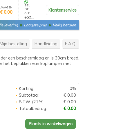
BEL
LWAGEN
OF
Klantenservice
€ 0,00
APP
+31..
le levering
Laagste prijs
Veilig betalen
Mijn bestelling
Handleiding
F.A.Q.
onder een beschermlaag en is 30cm breed.
oor het beplakken van koplampen met
Korting:
0%
Subtotaal:
€ 0.00
B.T.W. (21%):
€ 0.00
Totaalbedrag:
€ 0.00