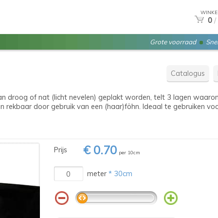
WINKE
0
/
Grote voorraad
Snel
Catalogus
kan droog of nat (licht nevelen) geplakt worden, telt 3 lagen waar
n rekbaar door gebruik van een (haar)föhn. Ideaal te gebruiken v
€ 0.70
Prijs
per 10cm
meter
* 30cm