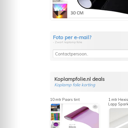
Foto per e-mail?
- Zwart koplamp folie
Koplampfolie.nl deals
Koplamp folie korting
10 mtr Paars tint
1 mtr Hex
Lapp Spark