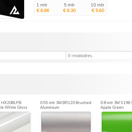
1 mtr
5 mtr
10 mtr
€ 6.86
€ 6.30
€ 5.60
is HX20BLPB
0.55 mtr 3M BR120 Brushed
0.8 mtr 3M S196 
le White Gloss
Aluminium
Apple Green