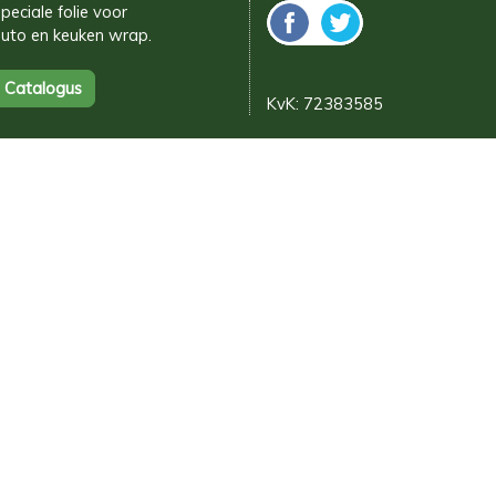
peciale folie voor
uto en keuken wrap.
KvK: 72383585